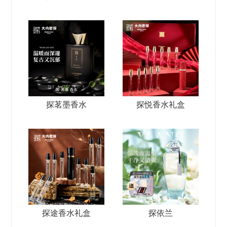
探茗墨香水
探悦香水礼盒
探途香水礼盒
探依兰